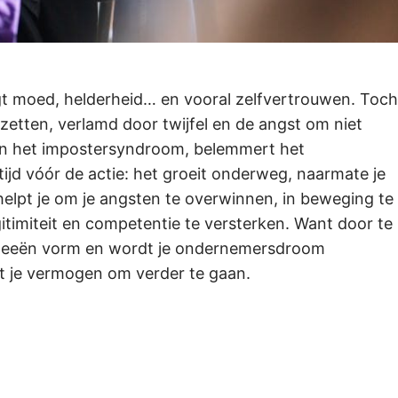
gt moed, helderheid… en vooral zelfvertrouwen. Toch
etten, verlamd door twijfel en de angst om niet
t aan het impostersyndroom, belemmert het
jd vóór de actie: het groeit onderweg, naarmate je
 helpt je om je angsten te overwinnen, in beweging te
itimiteit en competentie te versterken. Want door te
 ideeën vorm en wordt je ondernemersdroom
oot je vermogen om verder te gaan.