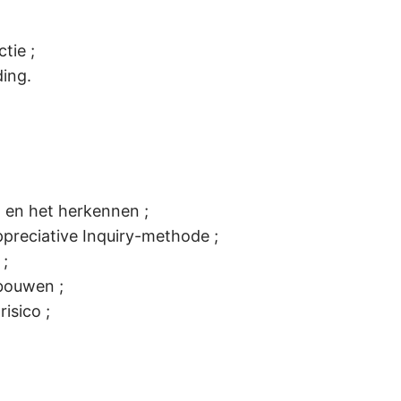
tie ;
ing.
m en het herkennen ;
ppreciative Inquiry-methode ;
 ;
bouwen ;
isico ;