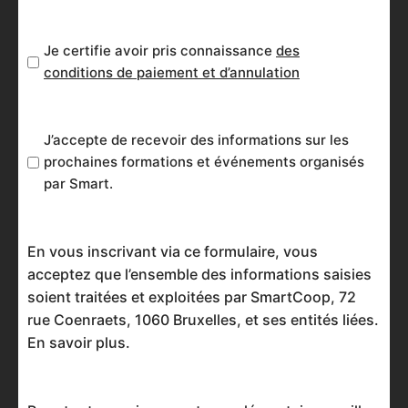
Je
Je certifie avoir pris connaissance
des
certifie
conditions de paiement et d’annulation
avoir
pris
J’accepte
J’accepte de recevoir des informations sur les
connaissance
de
prochaines formations et événements organisés
des
par Smart.
recevoir
conditions
des
de
informations
paiement
En vous inscrivant via ce formulaire, vous
sur
et
acceptez que l’ensemble des informations saisies
les
d’annulation.
soient traitées et exploitées par SmartCoop, 72
prochaines
rue Coenraets, 1060 Bruxelles, et ses entités liées.
formations
En savoir plus
.
et
événements
organisés