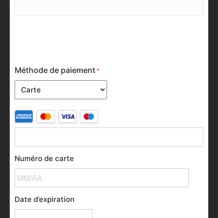
Méthode de paiement
Cartes
bancaires
prises
en
Numéro de carte
charge :
American
Express,
Date d’expiration
Discover,