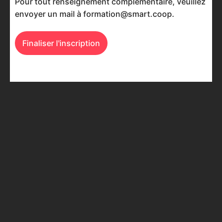
Pour tout renseignement complémentaire, veuillez
par
envoyer un mail à formation@smart.coop.
Smart.