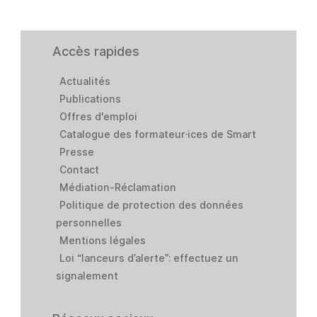
Accès rapides
Actualités
Publications
Offres d'emploi
Catalogue des formateur·ices de Smart
Presse
Contact
Médiation-Réclamation
Politique de protection des données
personnelles
Mentions légales
Loi “lanceurs d’alerte”: effectuez un
signalement