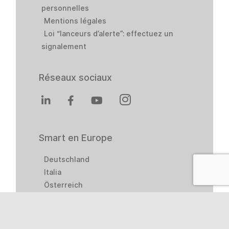
personnelles
Mentions légales
Loi “lanceurs d’alerte”: effectuez un
signalement
Réseaux sociaux
Smart en Europe
Deutschland
Italia
Österreich
Sverige