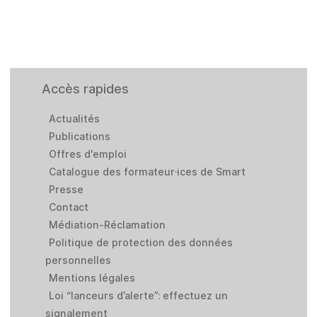
Accès rapides
Actualités
Publications
Offres d'emploi
Catalogue des formateur·ices de Smart
Presse
Contact
Médiation-Réclamation
Politique de protection des données
personnelles
Mentions légales
Loi “lanceurs d’alerte”: effectuez un
signalement