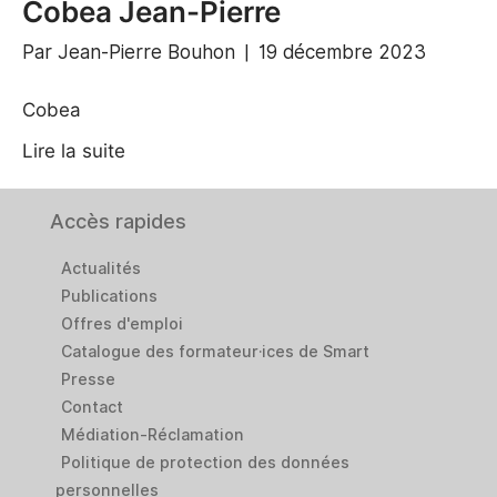
Cobea Jean-Pierre
Par
Jean-Pierre Bouhon
|
19 décembre 2023
Cobea
Lire la suite
Accès rapides
Actualités
Publications
Offres d'emploi
Catalogue des formateur·ices de Smart
Presse
Contact
Médiation-Réclamation
Politique de protection des données
personnelles