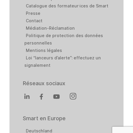
Catalogue des formateur·ices de Smart
Presse
Contact
Médiation-Réclamation
Politique de protection des données
personnelles
Mentions légales
Loi “lanceurs d’alerte”: effectuez un
signalement
Réseaux sociaux
Smart en Europe
Deutschland