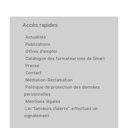
Accès rapides
Actualités
Publications
Offres d'emploi
Catalogue des formateur·ices de Smart
Presse
Contact
Médiation-Réclamation
Politique de protection des données
personnelles
Mentions légales
Loi “lanceurs d’alerte”: effectuez un
signalement