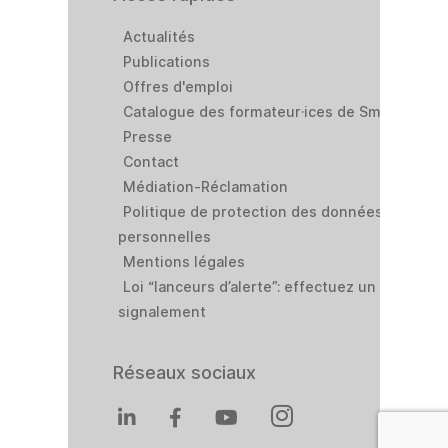
Actualités
Publications
Offres d'emploi
Catalogue des formateur·ices de Smart
Presse
Contact
Médiation-Réclamation
Politique de protection des données
personnelles
Mentions légales
Loi “lanceurs d’alerte”: effectuez un
signalement
Réseaux sociaux