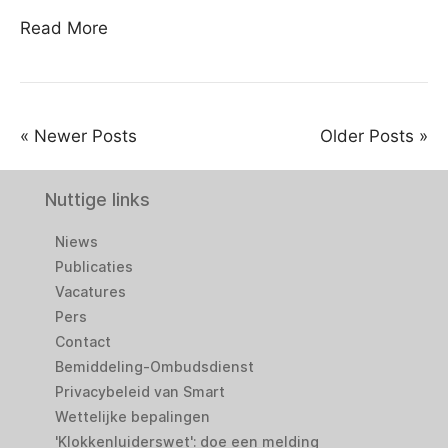
Read More
« Newer Posts
Older Posts »
Nuttige links
Niews
Publicaties
Vacatures
Pers
Contact
Bemiddeling-Ombudsdienst
Privacybeleid van Smart
Wettelijke bepalingen
'Klokkenluiderswet': doe een melding