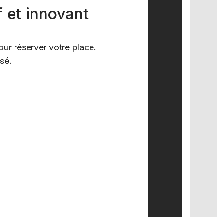
f et innovant
our réserver votre place.
isé.