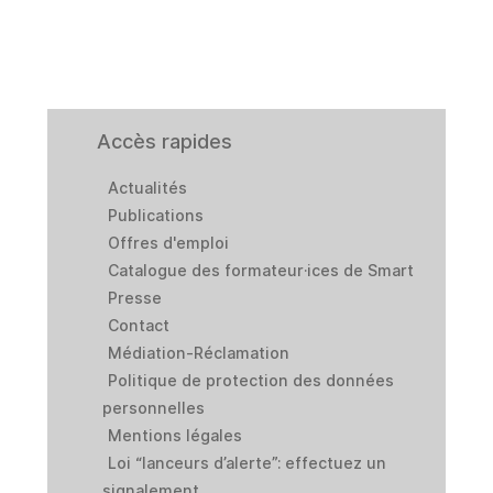
Accès rapides
Actualités
Publications
Offres d'emploi
Catalogue des formateur·ices de Smart
Presse
Contact
Médiation-Réclamation
Politique de protection des données
personnelles
Mentions légales
Loi “lanceurs d’alerte”: effectuez un
signalement