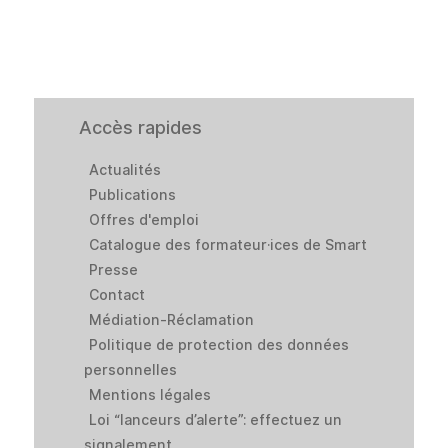
Accès rapides
Actualités
Publications
Offres d'emploi
Catalogue des formateur·ices de Smart
Presse
Contact
Médiation-Réclamation
Politique de protection des données
personnelles
Mentions légales
Loi “lanceurs d’alerte”: effectuez un
signalement